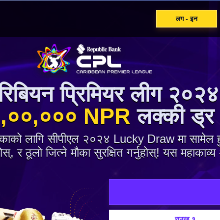
लग - इन
ारिबियन प्रिमियर लीग २०२४
,००,००० NPR
लक्की ड्र
मौकाको लागि सीपीएल २०२४ Lucky Draw मा सामेल हुनु
्, र ठूलो जित्ने मौका सुरक्षित गर्नुहोस्! यस महाकाव
राउन्ड १