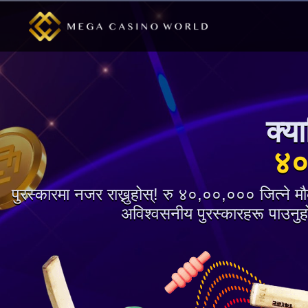
क्य
४०
पुरस्कारमा नजर राख्नुहोस्! रु ४०,००,००० जित्ने 
अविश्वसनीय पुरस्कारहरू पाउनुहोस