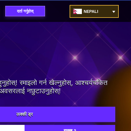
दर्ता गर्नुहोस्
NEPALI
होस्! रमाइलो गर्न खेल्नुहोस्, आश्चर्यचकित
्य अवसरलाई नछुटाउनुहोस्!
लक्की ड्र
राउन्ड २