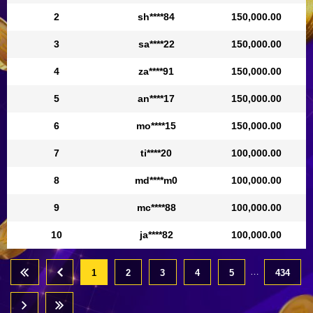
2
sh****84
150,000.00
3
sa****22
150,000.00
4
za****91
150,000.00
5
an****17
150,000.00
6
mo****15
150,000.00
7
ti****20
100,000.00
8
md****m0
100,000.00
9
mc****88
100,000.00
10
ja****82
100,000.00
…
1
2
3
4
5
434