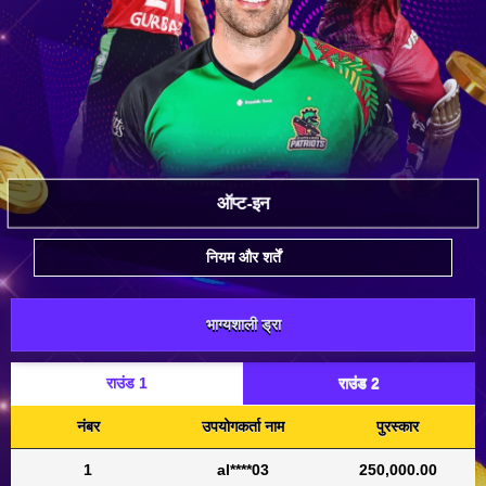
ऑप्ट-इन
नियम और शर्तें
भाग्यशाली ड्रा
राउंड 1
राउंड 2
नंबर
उपयोगकर्ता नाम
पुरस्कार
1
al****03
250,000.00