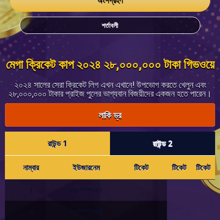
অংশগ্রহণ
শর্তাবলী
মেগা ক্রিকেট কাপ ২০২৪ ২৮,০০০,০০০ টাকা গিভওয়ে
২০২৪ সালের সেরা ক্রিকেট লিগ এখন এখানে! উপভোগ করতে খেলুন এবং
২৮,০০০,০০০ টাকার প্রাইজ পুলের ভাগ্যবান বিজয়ীদের একজন হতে পারেন।
লাকি ড্র
রাউন্ড 1
রাউন্ড 2
নাম্বার
ইউজারনেম
টিকেট
টিকেট
টিকেট
1
na****41
2
to****40