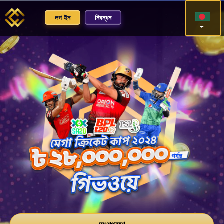
লগ ইন
নিবন্ধন